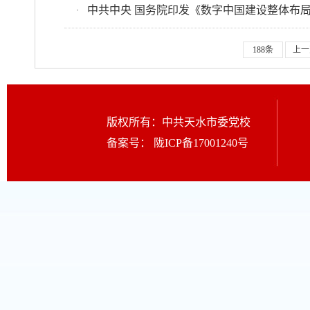
中共中央 国务院印发《数字中国建设整体布
·
188条
上一
版权所有：中共天水市委党校
备案号：
陇ICP备17001240号