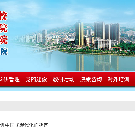
科研管理
党的建设
教研活动
决策咨询
对外培训
推进中国式现代化的决定