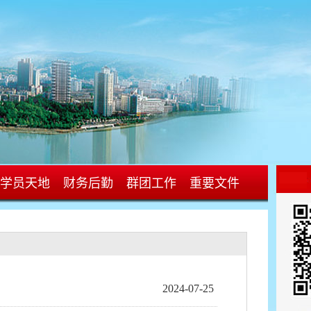
学员天地
财务后勤
群团工作
重要文件
2024-07-25