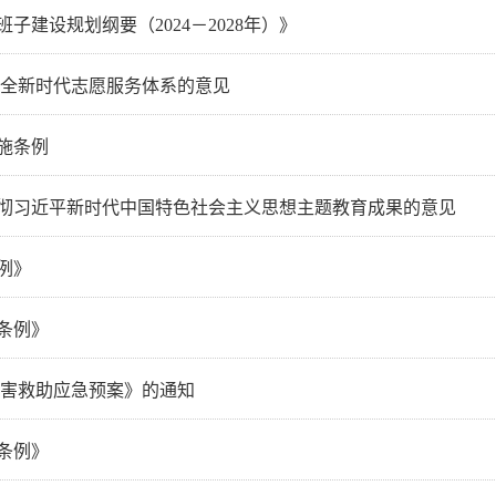
建设规划纲要（2024－2028年）》
健全新时代志愿服务体系的意见
施条例
彻习近平新时代中国特色社会主义思想主题教育成果的意见
例》
条例》
灾害救助应急预案》的通知
条例》