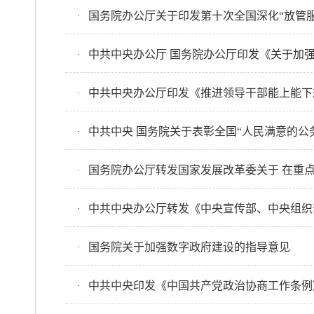
国务院办公厅关于印发第十次全国深化“放管
·
中共中央办公厅 国务院办公厅印发《关于加
·
中共中央办公厅印发《推进领导干部能上能下
·
中共中央 国务院关于表彰全国“人民满意的公
·
国务院办公厅转发国家发展改革委关于 在重点
·
中共中央办公厅转发《中央宣传部、中央组织
·
国务院关于加强数字政府建设的指导意见
·
中共中央印发《中国共产党政治协商工作条例
·