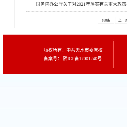
国务院办公厅关于对2021年落实有关重大政
·
188条
上一
版权所有：中共天水市委党校
备案号：
陇ICP备17001240号