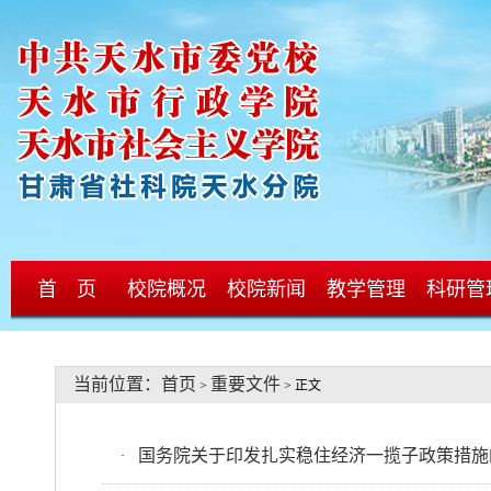
首 页
校院概况
校院新闻
教学管理
科研管
当前位置：
首页
重要文件
>
> 正文
国务院关于印发扎实稳住经济一揽子政策措施
·