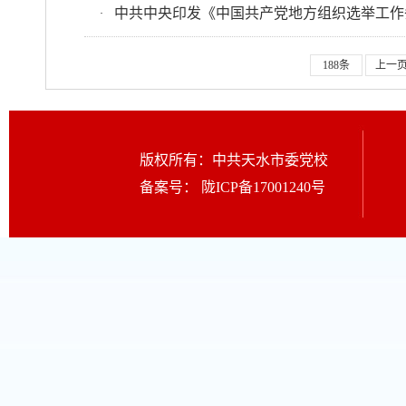
中共中央印发《中国共产党地方组织选举工作
·
188条
上一
版权所有：中共天水市委党校
备案号：
陇ICP备17001240号