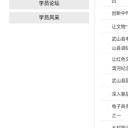
四
学员论坛
创新中
·
学员风采
让文物
·
武山县
·
山县调
让红色
·
渭河纪
武山县
·
深入基
·
电子商
·
之一
乡村振