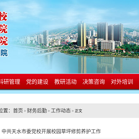
科研管理
党的建设
教研活动
决策咨询
对外培训
位置：
首页
财务后勤
工作动态
>
>
> 正文
中共天水市委党校开展校园草坪修剪养护工作