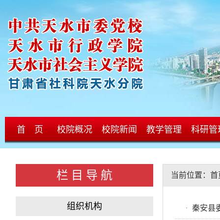
首 页
校院概况
校院新闻
教学管理
科研管
栏 目 导 航
当前位置：
首
组织机构
秦安县
·